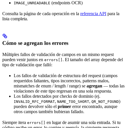
(endpoints OCR)
IMAGE_UNREADABLE
Consulta la página de cada operación en la
referencia API
para la
lista completa.
Cómo se agregan los errores
Múltiples fallos de validación de campos en un mismo request
pueden venir juntos en
. El tamaño del array depende del
errors[]
tipo de validación que falló:
Los fallos de validación de estructura del request (campos
requeridos faltantes, tipos incorrectos, patterns malos,
mismatches de enum / length / range) se
agregan
— todas las
violaciones de este tipo regresan en una sola respuesta.
Los fallos detectados por checks de dominio (ej.
,
,
)
INVALID_RFC_FORMAT
NAME_TOO_SHORT
QR_NOT_FOUND
pueden devolver sólo el
primer
error encontrado, aunque
otros campos también hubieran fallado.
Siempre itera
en lugar de asumir una sola entrada. Si tu
errors[]
código recibe un error, lo corrige y reenvía, la siguiente respuesta