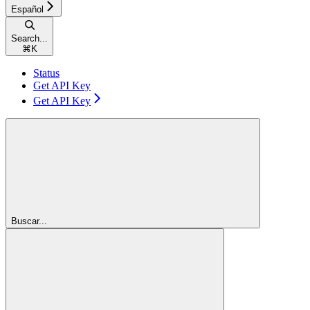
Español
Search...
⌘
K
Status
Get API Key
Get API Key
Buscar...