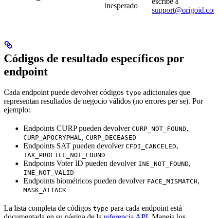
escribe a
inesperado
support@origoid.co
Códigos de resultado específicos por
endpoint
Cada endpoint puede devolver códigos
adicionales que
type
representan resultados de negocio válidos (no errores per se). Por
ejemplo:
Endpoints CURP pueden devolver
,
CURP_NOT_FOUND
,
CURP_APOCRYPHAL
CURP_DECEASED
Endpoints SAT pueden devolver
,
CFDI_CANCELED
TAX_PROFILE_NOT_FOUND
Endpoints Voter ID pueden devolver
,
INE_NOT_FOUND
INE_NOT_VALID
Endpoints biométricos pueden devolver
,
FACE_MISMATCH
MASK_ATTACK
La lista completa de códigos
para cada endpoint está
type
documentada en su página de la
referencia API
. Maneja los