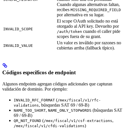
Cuando algunas alternativas faltan,
recibes
MISSING_REQUIRED_FIELD
por alternativa en su lugar.
El scope OAuth solicitado no está
otorgado al API key. Devuelto por
INVALID_SCOPE
cuando el caller pide
/auth/token
scopes fuera de su grant.
Un valor es inválido por razones no
INVALID_VALUE
cubiertas arriba (fallback típico).
Códigos específicos de endpoint
Algunos endpoints agregan códigos adicionales que capturan
validación de dominio. Por ejemplo:
(
INVALID_RFC_FORMAT
/mex/fiscal/v1/rfc-
, búsquedas SAT 69 / 69-B)
validations
,
(búsquedas SAT
NAME_TOO_SHORT
NAME_ONLY_STOPWORDS
69 / 69-B)
(
,
QR_NOT_FOUND
/mex/fiscal/v1/csf-extractions
)
/mex/fiscal/v1/cfdi-validations