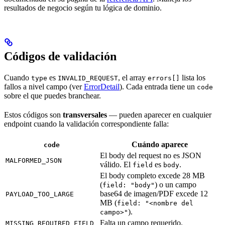
resultados de negocio según tu lógica de dominio.
Códigos de validación
Cuando
es
, el array
lista los
type
INVALID_REQUEST
errors[]
fallos a nivel campo (ver
ErrorDetail
). Cada entrada tiene un
code
sobre el que puedes branchear.
Estos códigos son
transversales
— pueden aparecer en cualquier
endpoint cuando la validación correspondiente falla:
Cuándo aparece
code
El body del request no es JSON
MALFORMED_JSON
válido. El
es
.
field
body
El body completo excede 28 MB
(
) o un campo
field: "body"
base64 de imagen/PDF excede 12
PAYLOAD_TOO_LARGE
MB (
field: "<nombre del
).
campo>"
Falta un campo requerido.
MISSING_REQUIRED_FIELD