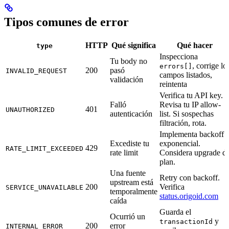
Tipos comunes de error
HTTP
Qué significa
Qué hacer
type
Inspecciona
Tu body no
, corrige lo
errors[]
200
pasó
INVALID_REQUEST
campos listados,
validación
reintenta
Verifica tu API key.
Falló
Revisa tu IP allow-
401
UNAUTHORIZED
autenticación
list. Si sospechas
filtración, rota.
Implementa backoff
Excediste tu
exponencial.
429
RATE_LIMIT_EXCEEDED
rate limit
Considera upgrade d
plan.
Una fuente
Retry con backoff.
upstream está
200
Verifica
SERVICE_UNAVAILABLE
temporalmente
status.origoid.com
caída
Guarda el
Ocurrió un
y
transactionId
200
error
INTERNAL_ERROR