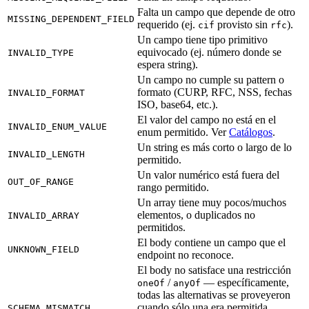
Falta un campo que depende de otro
MISSING_DEPENDENT_FIELD
requerido (ej.
provisto sin
).
cif
rfc
Un campo tiene tipo primitivo
equivocado (ej. número donde se
INVALID_TYPE
espera string).
Un campo no cumple su pattern o
formato (CURP, RFC, NSS, fechas
INVALID_FORMAT
ISO, base64, etc.).
El valor del campo no está en el
INVALID_ENUM_VALUE
enum permitido. Ver
Catálogos
.
Un string es más corto o largo de lo
INVALID_LENGTH
permitido.
Un valor numérico está fuera del
OUT_OF_RANGE
rango permitido.
Un array tiene muy pocos/muchos
elementos, o duplicados no
INVALID_ARRAY
permitidos.
El body contiene un campo que el
UNKNOWN_FIELD
endpoint no reconoce.
El body no satisface una restricción
/
— específicamente,
oneOf
anyOf
todas las alternativas se proveyeron
cuando sólo una era permitida.
SCHEMA_MISMATCH