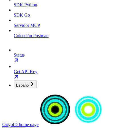
SDK Python
SDK Go
Servidor MCP
Colección Postman
Status
Get API Key
Español
OrigoID
home page